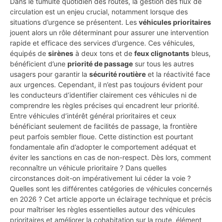
Dans le tumulte quotidien des routes, la gestion des flux de
circulation est un enjeu crucial, notamment lorsque des
situations d’urgence se présentent. Les
véhicules prioritaires
jouent alors un rôle déterminant pour assurer une intervention
rapide et efficace des services d’urgence. Ces véhicules,
équipés de
sirènes
à deux tons et de
feux clignotants
bleus,
bénéficient d’une
priorité de passage
sur tous les autres
usagers pour garantir la
sécurité routière
et la réactivité face
aux urgences. Cependant, il n’est pas toujours évident pour
les conducteurs d’identifier clairement ces véhicules ni de
comprendre les règles précises qui encadrent leur priorité.
Entre véhicules d’intérêt général prioritaires et ceux
bénéficiant seulement de facilités de passage, la frontière
peut parfois sembler floue. Cette distinction est pourtant
fondamentale afin d’adopter le comportement adéquat et
éviter les sanctions en cas de non-respect. Dès lors, comment
reconnaître un véhicule prioritaire ? Dans quelles
circonstances doit-on impérativement lui céder la voie ?
Quelles sont les différentes catégories de véhicules concernés
en 2026 ? Cet article apporte un éclairage technique et précis
pour maîtriser les règles essentielles autour des véhicules
prioritaires et améliorer la cohabitation sur la route, élément