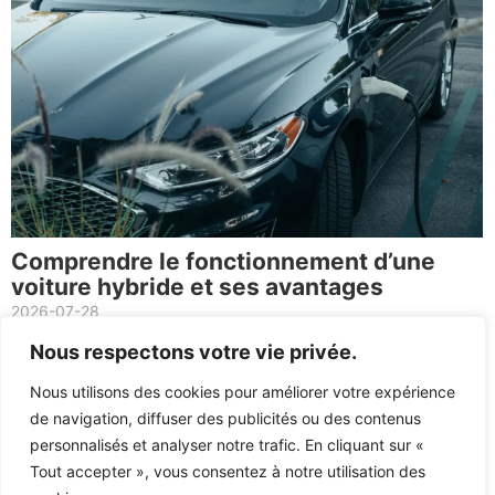
Comprendre le fonctionnement d’une
voiture hybride et ses avantages
2026-07-28
Dans un contexte mondial où la transition énergétique est plus
Nous respectons votre vie privée.
que jamais une urgence, la voiture hybride se positionne
comme...
Nous utilisons des cookies pour améliorer votre expérience
Lire
de navigation, diffuser des publicités ou des contenus
personnalisés et analyser notre trafic. En cliquant sur «
Voir plus
Tout accepter », vous consentez à notre utilisation des