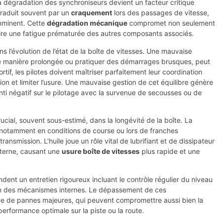
la dégradation des synchroniseurs devient un facteur critique
traduit souvent par un
craquement
lors des passages de vitesse,
mminent. Cette
dégradation mécanique
compromet non seulement
duire une fatigue prématurée des autres composants associés.
 l’évolution de l’état de la boîte de vitesses. Une mauvaise
 de manière prolongée ou pratiquer des démarrages brusques, peut
if, les pilotes doivent maîtriser parfaitement leur coordination
sion et limiter l’usure. Une mauvaise gestion de cet équilibre génère
nti négatif sur le pilotage avec la survenue de secousses ou de
cial, souvent sous-estimé, dans la longévité de la boîte. La
e notamment en conditions de course ou lors de franches
ransmission. L’huile joue un rôle vital de lubrifiant et de dissipateur
interne, causant une
usure boîte de vitesses
plus rapide et une
ent un entretien rigoureux incluant le contrôle régulier du niveau
ion des mécanismes internes. Le dépassement de ces
 de pannes majeures, qui peuvent compromettre aussi bien la
performance optimale sur la piste ou la route.