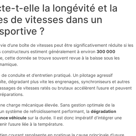
e-t-elle la longévité et la
es de vitesses dans un
sportive ?
 vie d’une boîte de vitesses peut être significativement réduite si les
les constructeurs estiment généralement à environ
300 000
e, cette donnée se trouve souvent revue à la baisse sous les
ynamique.
e de conduite et d’entretien pratiqué. Un pilotage agressif
boîte, dégradant plus vite les engrenages, synchroniseurs et autres
sages de vitesses ratés ou brutaux accélèrent l’usure et peuvent
réparations.
 une charge mécanique élevée. Sans gestion optimale de la
un système de refroidissement performant, la
dégradation
nce véhicule
sur la durée. Il est donc impératif d’intégrer une
ir l’usure liée à la température.
etien courant représente en pratique la cause principale d’usure