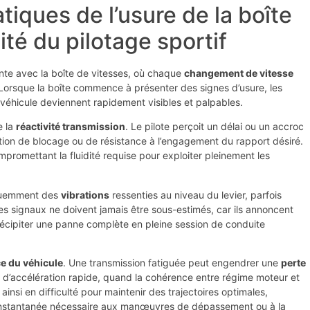
iques de l’usure de la boîte
ité du pilotage sportif
nte avec la boîte de vitesses, où chaque
changement de vitesse
. Lorsque la boîte commence à présenter des signes d’usure, les
hicule deviennent rapidement visibles et palpables.
e la
réactivité transmission
. Le pilote perçoit un délai ou un accroc
tion de blocage ou de résistance à l’engagement du rapport désiré.
mpromettant la fluidité requise pour exploiter pleinement les
quemment des
vibrations
ressenties au niveau du levier, parfois
s signaux ne doivent jamais être sous-estimés, car ils annoncent
cipiter une panne complète en pleine session de conduite
e du véhicule
. Une transmission fatiguée peut engendrer une
perte
d’accélération rapide, quand la cohérence entre régime moteur et
 ainsi en difficulté pour maintenir des trajectoires optimales,
té instantanée nécessaire aux manœuvres de dépassement ou à la