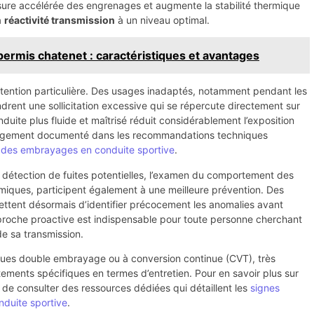
sure accélérée des engrenages et augmente la stabilité thermique
a
réactivité transmission
à un niveau optimal.
 permis chatenet : caractéristiques et avantages
 attention particulière. Des usages inadaptés, notamment pendant les
ent une sollicitation excessive qui se répercute directement sur
onduite plus fluide et maîtrisé réduit considérablement l’exposition
argement documenté dans les recommandations techniques
re des embrayages en conduite sportive
.
a détection de fuites potentielles, l’examen du comportement des
ermiques, participent également à une meilleure prévention. Des
mettent désormais d’identifier précocement les anomalies avant
proche proactive est indispensable pour toute personne cherchant
e sa transmission.
ques double embrayage ou à conversion continue (CVT), très
tements spécifiques en termes d’entretien. Pour en savoir plus sur
ile de consulter des ressources dédiées qui détaillent les
signes
duite sportive
.