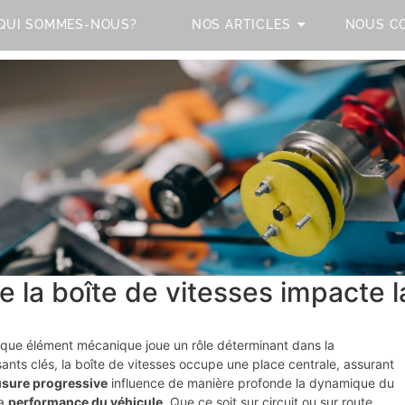
QUI SOMMES-NOUS?
NOS ARTICLES
NOUS C
 la boîte de vitesses impacte l
haque élément mécanique joue un rôle déterminant dans la
nts clés, la boîte de vitesses occupe une place centrale, assurant
usure progressive
influence de manière profonde la dynamique du
la
performance du véhicule
. Que ce soit sur circuit ou sur route