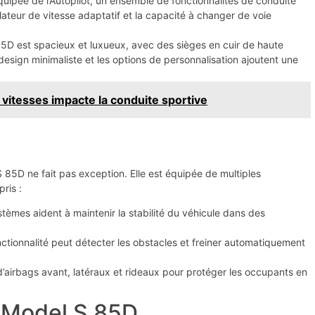
quipée de l’Autopilot, un ensemble de fonctionnalités de conduite
gulateur de vitesse adaptatif et la capacité à changer de voie
 85D est spacieux et luxueux, avec des sièges en cuir de haute
esign minimaliste et les options de personnalisation ajoutent une
 vitesses impacte la conduite sportive
 S 85D ne fait pas exception. Elle est équipée de multiples
ris :
tèmes aident à maintenir la stabilité du véhicule dans des
nctionnalité peut détecter les obstacles et freiner automatiquement
’airbags avant, latéraux et rideaux pour protéger les occupants en
a Model S 85D