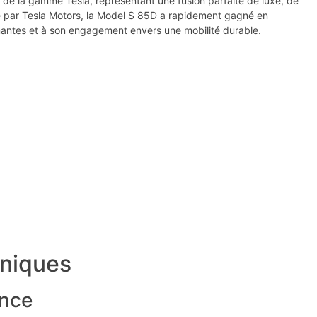
e la gamme Tesla, représentant une fusion parfaite de luxe, de
e par Tesla Motors, la Model S 85D a rapidement gagné en
nantes et à son engagement envers une mobilité durable.
hniques
ance