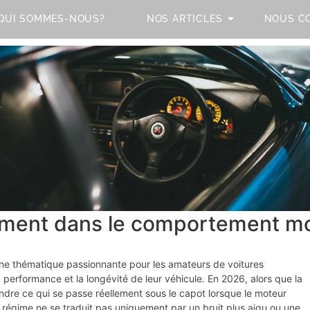
QUI SOMMES-NOUS?
NOS ARTICLES
NOUS C
iment dans le comportement mo
e thématique passionnante pour les amateurs de voitures
 performance et la longévité de leur véhicule. En 2026, alors que la
dre ce qui se passe réellement sous le capot lorsque le moteur
n régime ne se traduit pas uniquement par un bruit plus aigu ou une