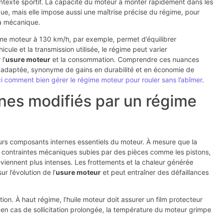
ntexte sportif. La capacité du moteur à monter rapidement dans les
ue, mais elle impose aussi une maîtrise précise du régime, pour
la mécanique.
gime moteur à 130 km/h, par exemple, permet d’équilibrer
ule et la transmission utilisée, le régime peut varier
l’
usure moteur
et la consommation. Comprendre ces nuances
 adaptée, synonyme de gains en durabilité et en économie de
ci comment bien gérer le régime moteur pour rouler sans l’abîmer
.
nes modifiés par un régime
urs composants internes essentiels du moteur. À mesure que la
s contraintes mécaniques subies par des pièces comme les pistons,
viennent plus intenses. Les frottements et la chaleur générée
 l’évolution de l’
usure moteur
et peut entraîner des défaillances
tion. À haut régime, l’huile moteur doit assurer un film protecteur
r, en cas de sollicitation prolongée, la température du moteur grimpe