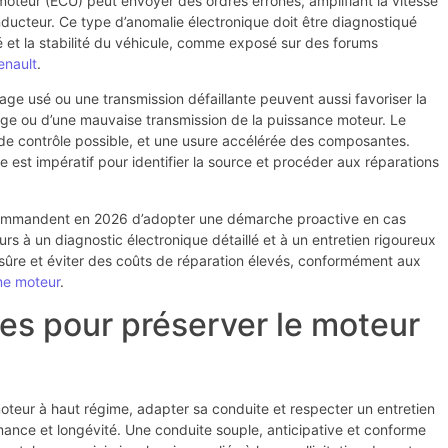
 moteur (ECU) peut envoyer des ordres erronés, amplifiant la vitesse
ducteur. Ce type d’anomalie électronique doit être diagnostiqué
té et la stabilité du véhicule, comme exposé sur des forums
enault
.
 usé ou une transmission défaillante peuvent aussi favoriser la
age ou d’une mauvaise transmission de la puissance moteur. Le
de contrôle possible, et une usure accélérée des composantes.
 est impératif pour identifier la source et procéder aux réparations
commandent en 2026 d’adopter une démarche proactive en cas
urs à un diagnostic électronique détaillé et à un entretien rigoureux
 sûre et éviter des coûts de réparation élevés, conformément aux
me moteur
.
ues pour préserver le moteur
eur à haut régime, adapter sa conduite et respecter un entretien
rmance et longévité. Une conduite souple, anticipative et conforme