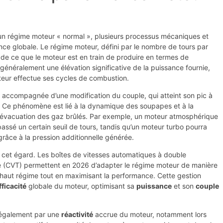
d’un régime moteur « normal », plusieurs processus mécaniques et
ce globale. Le régime moteur, défini par le nombre de tours par
é de ce que le moteur est en train de produire en termes de
généralement une élévation significative de la puissance fournie,
oteur effectue ses cycles de combustion.
accompagnée d’une modification du couple, qui atteint son pic à
. Ce phénomène est lié à la dynamique des soupapes et à la
t l’évacuation des gaz brûlés. Par exemple, un moteur atmosphérique
assé un certain seuil de tours, tandis qu’un moteur turbo pourra
grâce à la pression additionnelle générée.
à cet égard. Les boîtes de vitesses automatiques à double
ue (CVT) permettent en 2026 d’adapter le régime moteur de manière
un haut régime tout en maximisant la performance. Cette gestion
fficacité
globale du moteur, optimisant sa
puissance
et son
couple
 également par une
réactivité
accrue du moteur, notamment lors