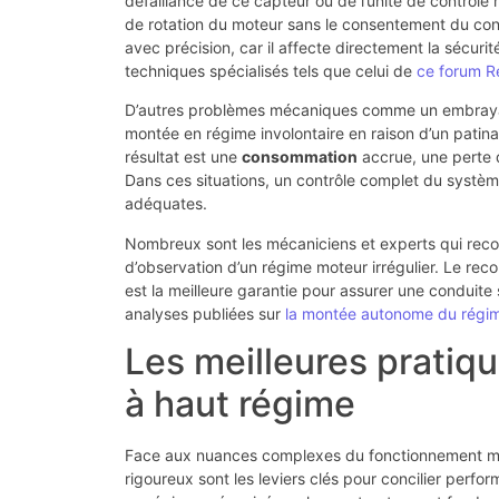
défaillance de ce capteur ou de l’unité de contrôle
de rotation du moteur sans le consentement du con
avec précision, car il affecte directement la sécuri
techniques spécialisés tels que celui de
ce forum R
D’autres problèmes mécaniques comme un embrayage
montée en régime involontaire en raison d’un patin
résultat est une
consommation
accrue, une perte 
Dans ces situations, un contrôle complet du système
adéquates.
Nombreux sont les mécaniciens et experts qui re
d’observation d’un régime moteur irrégulier. Le reco
est la meilleure garantie pour assurer une conduite
analyses publiées sur
la montée autonome du régi
Les meilleures pratiq
à haut régime
Face aux nuances complexes du fonctionnement mot
rigoureux sont les leviers clés pour concilier perfo