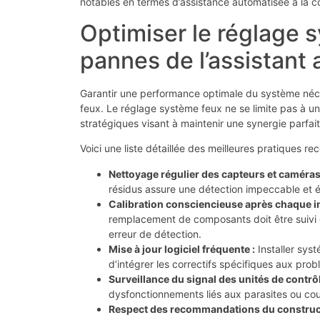
notables en termes d’assistance automatisée à la c
Optimiser le réglage s
pannes de l’assistant
Garantir une performance optimale du système néce
feux. Le réglage système feux ne se limite pas à u
stratégiques visant à maintenir une synergie parfaite
Voici une liste détaillée des meilleures pratiques 
Nettoyage régulier des capteurs et caméras
résidus assure une détection impeccable et é
Calibration consciencieuse après chaque i
remplacement de composants doit être suivi d
erreur de détection.
Mise à jour logiciel fréquente :
Installer sys
d’intégrer les correctifs spécifiques aux pro
Surveillance du signal des unités de contrôl
dysfonctionnements liés aux parasites ou cou
Respect des recommandations du construct