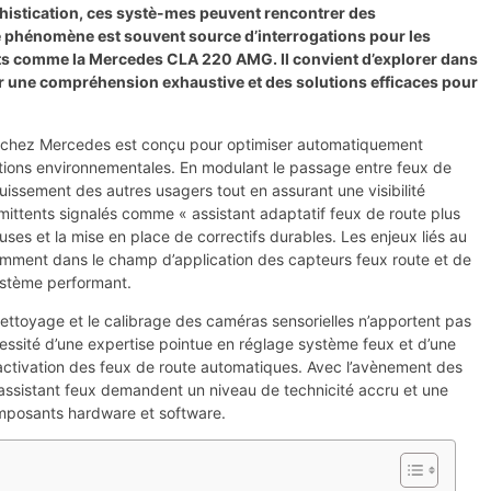
histication, ces systè-mes peuvent rencontrer des
e phénomène est souvent source d’interrogations pour les
s comme la Mercedes CLA 220 AMG. Il convient d’explorer dans
nir une compréhension exhaustive et des solutions efficaces pour
te chez Mercedes est conçu pour optimiser automatiquement
nditions environnementales. En modulant le passage entre feux de
louissement des autres usagers tout en assurant une visibilité
ittents signalés comme « assistant adaptatif feux de route plus
es et la mise en place de correctifs durables. Les enjeux liés au
amment dans le champ d’application des capteurs feux route et de
système performant.
 nettoyage et le calibrage des caméras sensorielles n’apportent pas
écessité d’une expertise pointue en réglage système feux et d’une
’activation des feux de route automatiques. Avec l’avènement des
assistant feux demandent un niveau de technicité accru et une
mposants hardware et software.