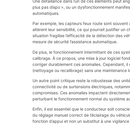
Une défaillance dans l’un de ces éléments peut eng
plus pas dispo », ou un dysfonctionnement manifes
automatiques.
Par exemple, les capteurs feux route sont souvent a
altèrent leur sensibilité, ce qui pourrait justifier 
situation fragilise l’efficacité de la détection des 
mesure de sécurité l’assistance automatique.
De plus, le fonctionnement intermittant de ces sys
calibrage. À ce propos, une mise à jour logiciel fo
corriger durablement ces anomalies. Cependant, il 
(nettoyage ou recalibrage) sans une maintenance log
Un autre point critique reste la robustesse des uni
connectivité ou de surtensions électriques, notamme
compromises. Ces anomalies impactent directement 
perturbant le fonctionnement normal du système ad
Enfin, il est essentiel que le conducteur soit consc
du réglage manuel correct de l’éclairage du véhicul
fonction d’appui et non un substitut à une vigilance