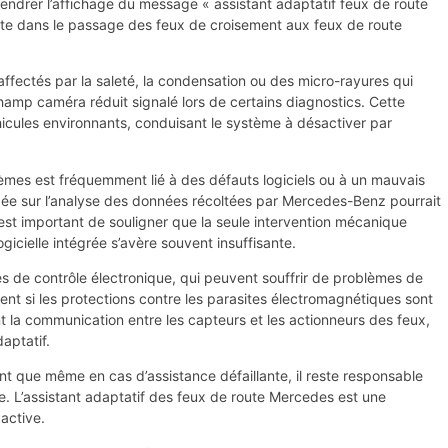
endrer l’affichage du message « assistant adaptatif feux de route
te dans le passage des feux de croisement aux feux de route
ffectés par la saleté, la condensation ou des micro-rayures qui
un champ caméra réduit signalé lors de certains diagnostics. Cette
véhicules environnants, conduisant le système à désactiver par
tèmes est fréquemment lié à des défauts logiciels ou à un mauvais
ndée sur l’analyse des données récoltées par Mercedes-Benz pourrait
est important de souligner que la seule intervention mécanique
icielle intégrée s’avère souvent insuffisante.
tés de contrôle électronique, qui peuvent souffrir de problèmes de
nt si les protections contre les parasites électromagnétiques sont
la communication entre les capteurs et les actionneurs des feux,
aptatif.
ient que même en cas d’assistance défaillante, il reste responsable
e. L’assistant adaptatif des feux de route Mercedes est une
 active.